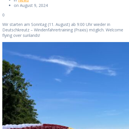
on August 9, 2024
0
Wir starten am Sonntag (11. August) ab 9:00 Uhr wieder in
Deutschkreutz – Windenfahrertraining (Praxis) möglich. Welcome
flying over sunlands!