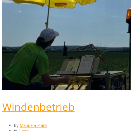
Windenbetrieb
by
Manuela Plank
in
News